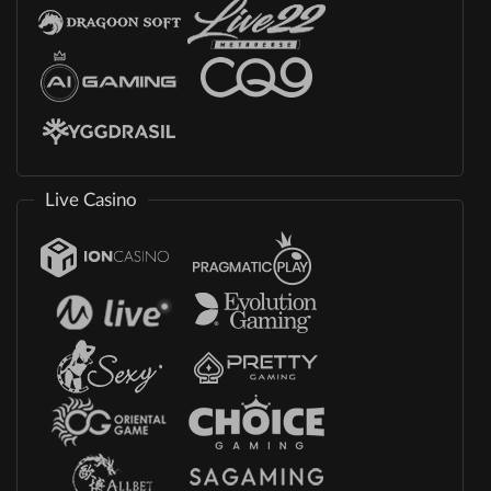
Live Casino