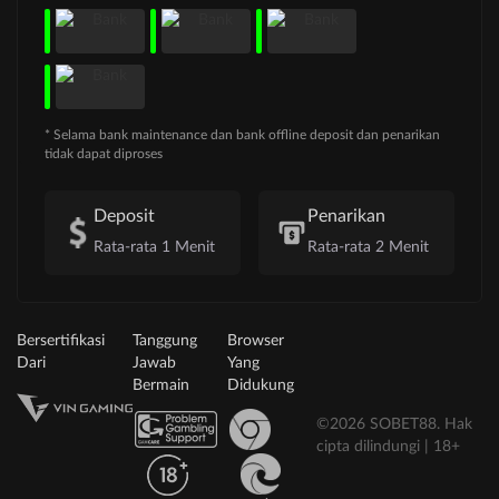
* Selama bank maintenance dan bank offline deposit dan penarikan
tidak dapat diproses
Deposit
Penarikan
Rata-rata 1 Menit
Rata-rata 2 Menit
Bersertifikasi
Tanggung
Browser
Dari
Jawab
Yang
Bermain
Didukung
©2026 SOBET88. Hak
cipta dilindungi | 18+