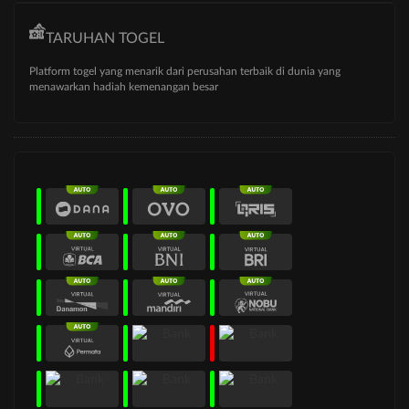
TARUHAN TOGEL
Platform togel yang menarik dari perusahan terbaik di dunia yang
menawarkan hadiah kemenangan besar