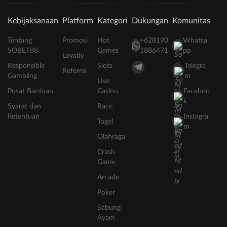
Kebijaksanaan
Platform
Kategori
Dukungan
Komunitas
Tentang
Promosi
Hot
+628190
Whatsa
SOBET88
Games
1886471
pp
Loyalty
Responsible
Slots
Telegra
Referral
Gambling
m
Live
Pusat Bantuan
Casino
Faceboo
k
Syarat dan
Race
Ketentuan
Instagra
Togel
m
Olahraga
Crash
Game
Arcade
Poker
Sabung
Ayam