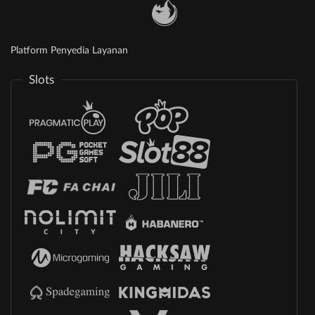
Platform Penyedia Layanan
Slots